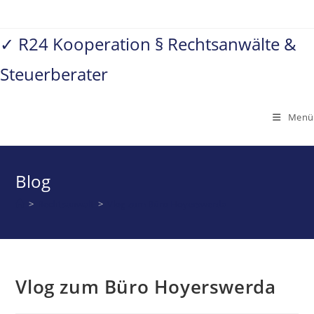
Zum
Inhalt
✓ R24 Kooperation § Rechtsanwälte &
springen
Steuerberater
Menü
Blog
>
Rechtsanwalt
>
Vlog zum Büro Hoyerswerda
Vlog zum Büro Hoyerswerda