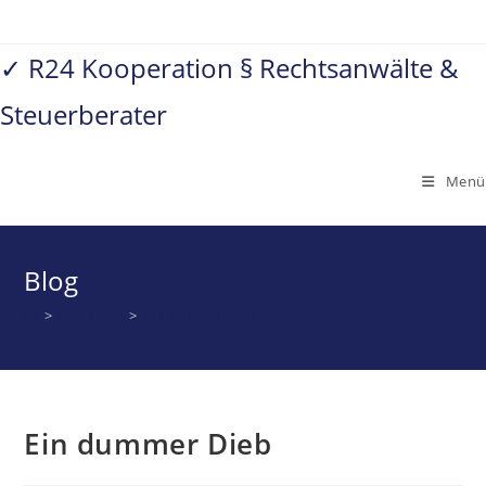
Zum
Inhalt
✓ R24 Kooperation § Rechtsanwälte &
springen
Steuerberater
Menü
Blog
>
Strafrecht
>
Ein dummer Dieb
Ein dummer Dieb