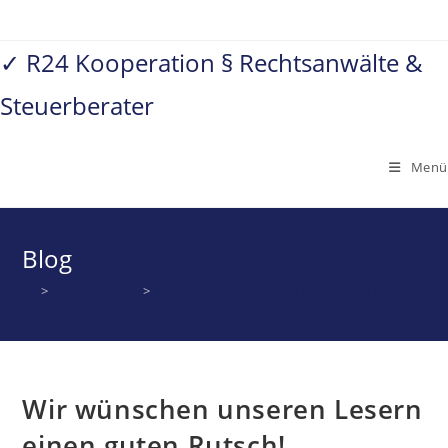
Zum
Inhalt
✓ R24 Kooperation § Rechtsanwälte &
springen
Steuerberater
Menü
Blog
>
Steuerberater
>
Wir wünschen unseren Lesern einen guten Rutsc
Wir wünschen unseren Lesern
einen guten Rutsch!