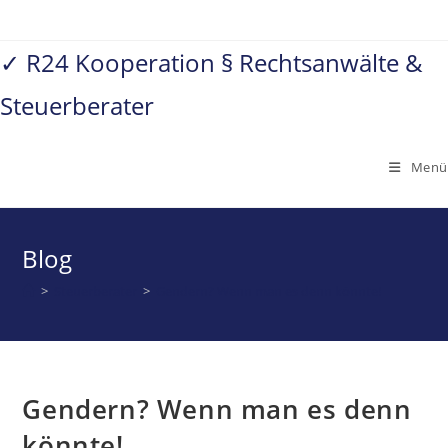
Zum
Inhalt
✓ R24 Kooperation § Rechtsanwälte &
springen
Steuerberater
Menü
Blog
>
Steuerberater
>
Gendern? Wenn man es denn könnte!
Gendern? Wenn man es denn
könnte!