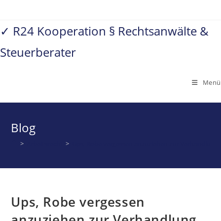
Zum
Inhalt
✓ R24 Kooperation § Rechtsanwälte &
springen
Steuerberater
Menü
Blog
>
Arbeitsrecht
>
Ups, Robe vergessen anzuziehen zur Verhandlung i
Ups, Robe vergessen
anzuziehen zur Verhandlung