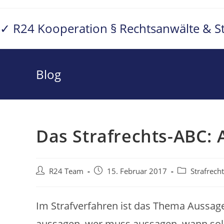
Zum
Inhalt
✓ R24 Kooperation § Rechtsanwälte & S
springen
Blog
Das Strafrechts-ABC: 
Beitrags-
Beitrag
Beitrags-
R24 Team
15. Februar 2017
Strafrecht
Autor:
veröffentlicht:
Kategorie:
Im Strafverfahren ist das Thema Aussage
aussagen, wer muss aussagen, wann sol