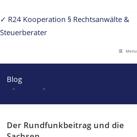
Zum
Inhalt
✓ R24 Kooperation § Rechtsanwälte &
springen
Steuerberater
Menü
Blog
>
Rechtsanwalt
>
Der Rundfunkbeitrag und die Sachsen
Der Rundfunkbeitrag und die
Sachsen