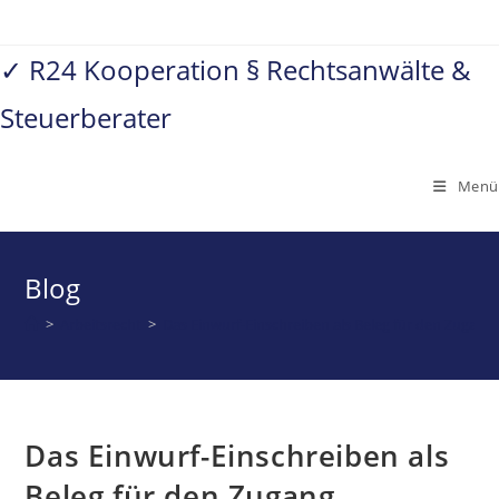
Zum
Inhalt
✓ R24 Kooperation § Rechtsanwälte &
springen
Steuerberater
Menü
Blog
>
Arbeitsrecht
>
Das Einwurf-Einschreiben als Beleg für den Zugang
Das Einwurf-Einschreiben als
Beleg für den Zugang