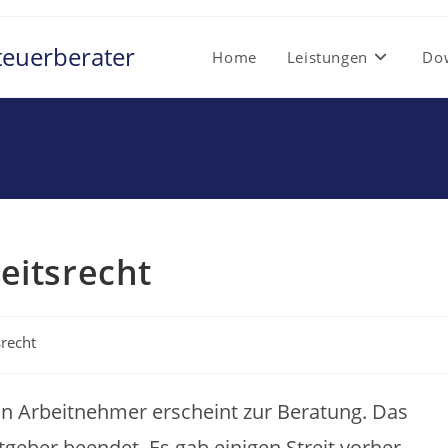
teuerberater
Home
Leistungen
Do
eitsrecht
srecht
Ein Arbeitnehmer erscheint zur Beratung. Das
geber beendet. Es gab einigen Streit vorher.