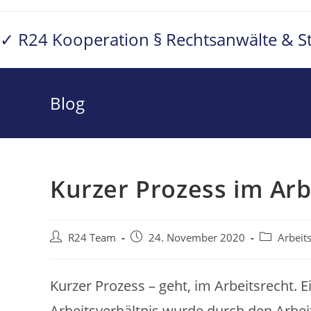
Zum
Inhalt
✓ R24 Kooperation § Rechtsanwälte & S
springen
Blog
Kurzer Prozess im Arb
Beitrags-
Beitrag
Beitrags-
R24 Team
24. November 2020
Arbeit
Autor:
veröffentlicht:
Kategorie:
Kurzer Prozess – geht, im Arbeitsrecht. 
Arbeitsverhältnis wurde durch den Arbeit