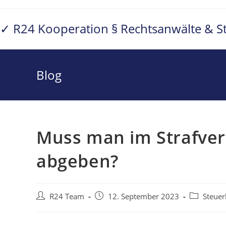
Zum
Inhalt
✓ R24 Kooperation § Rechtsanwälte & S
springen
Blog
Muss man im Strafver
abgeben?
Beitrags-
Beitrag
Beitrags-
R24 Team
12. September 2023
Steuer
Autor:
veröffentlicht:
Kategorie: