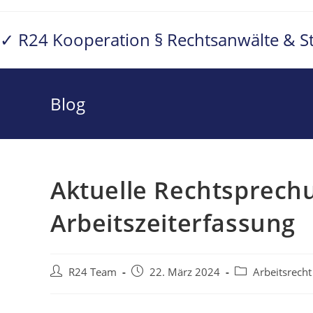
Zum
Inhalt
✓ R24 Kooperation § Rechtsanwälte & S
springen
Blog
Aktuelle Rechtsprech
Arbeitszeiterfassung
Beitrags-
Beitrag
Beitrags-
R24 Team
22. März 2024
Arbeitsrecht
Autor:
veröffentlicht:
Kategorie: