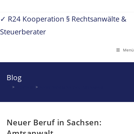
Zum
Inhalt
✓ R24 Kooperation § Rechtsanwälte &
springen
Steuerberater
Menü
Blog
>
Strafrecht
>
Neuer Beruf in Sachsen: Amtsanwalt
Neuer Beruf in Sachsen:
Amtsanwalt