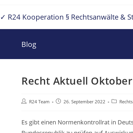
Zum
Inhalt
✓ R24 Kooperation § Rechtsanwälte & S
springen
Blog
Recht Aktuell Oktober
Beitrags-
Beitrag
Beitrags-
R24 Team
26. September 2022
Rechts
Autor:
veröffentlicht:
Kategorie:
Es gibt einen Normenkontrollrat in Deuts
Bundesrepublik zu prüfen auf Auswirkung