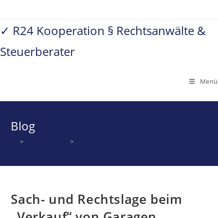
Zum
Inhalt
✓ R24 Kooperation § Rechtsanwälte &
springen
Steuerberater
Menü
Blog
>
Verkehrsrecht
>
Sach- und Rechtslage beim „Verkauf“ von Garag
Sach- und Rechtslage beim
„Verkauf“ von Garagen