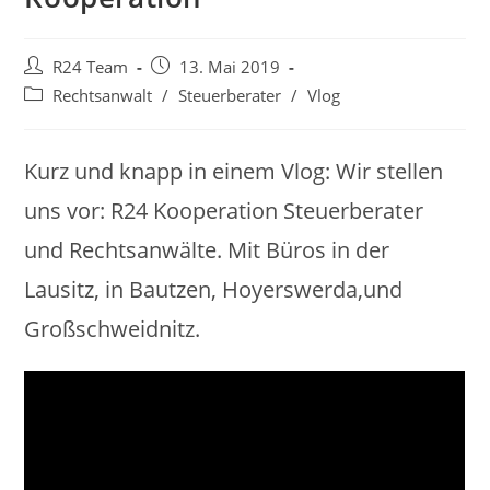
Beitrags-
Beitrag
R24 Team
13. Mai 2019
Autor:
veröffentlicht:
Beitrags-
Rechtsanwalt
/
Steuerberater
/
Vlog
Kategorie:
Kurz und knapp in einem Vlog: Wir stellen
uns vor: R24 Kooperation Steuerberater
und Rechtsanwälte. Mit Büros in der
Lausitz, in Bautzen, Hoyerswerda,und
Großschweidnitz.