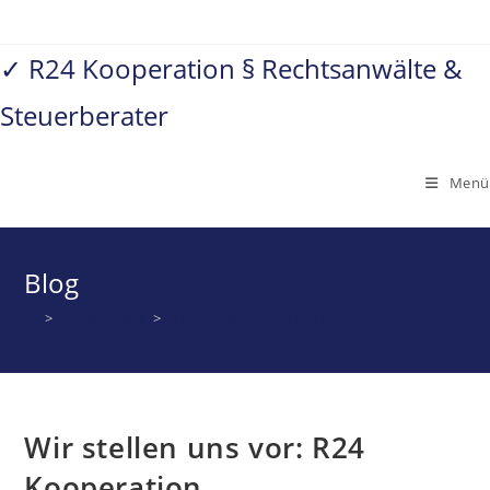
Zum
Inhalt
✓ R24 Kooperation § Rechtsanwälte &
springen
Steuerberater
Menü
Blog
>
Rechtsanwalt
>
Wir stellen uns vor: R24 Kooperation
Wir stellen uns vor: R24
Kooperation