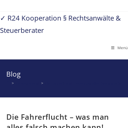
Zum
Inhalt
✓ R24 Kooperation § Rechtsanwälte &
springen
Steuerberater
Menü
Blog
>
Verkehrsrecht
>
Die Fahrerflucht – was man alles falsch machen 
Die Fahrerflucht – was man
alles falsch machen kann!