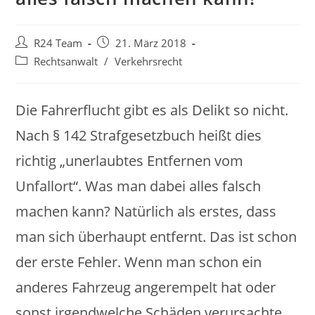
Beitrags-
Beitrag
R24 Team
21. März 2018
Autor:
veröffentlicht:
Beitrags-
Rechtsanwalt
/
Verkehrsrecht
Kategorie:
Die Fahrerflucht gibt es als Delikt so nicht.
Nach § 142 Strafgesetzbuch heißt dies
richtig „unerlaubtes Entfernen vom
Unfallort“. Was man dabei alles falsch
machen kann? Natürlich als erstes, dass
man sich überhaupt entfernt. Das ist schon
der erste Fehler. Wenn man schon ein
anderes Fahrzeug angerempelt hat oder
sonst irgendwelche Schäden verursachte,