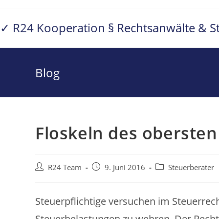
Zum
Inhalt
✓ R24 Kooperation § Rechtsanwälte & S
springen
Blog
Floskeln des obersten
Beitrags-
Beitrag
Beitrags-
R24 Team
9. Juni 2016
Steuerberater
Autor:
veröffentlicht:
Kategorie:
Steuerpflichtige versuchen im Steuerrec
Steuerbelastungen zu wehren. Der Recht