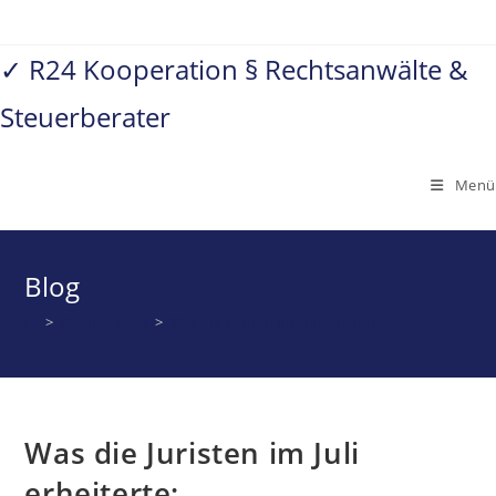
Zum
Inhalt
✓ R24 Kooperation § Rechtsanwälte &
springen
Steuerberater
Menü
Blog
>
Rechtsanwalt
>
Was die Juristen im Juli erheiterte:
Was die Juristen im Juli
erheiterte: