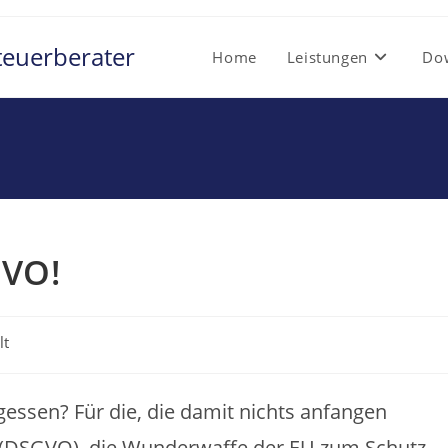
teuerberater
Home
Leistungen
Do
GVO!
lt
essen? Für die, die damit nichts anfangen
(DSGVO), die Wunderwaffe der EU zum Schutz