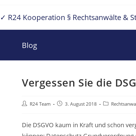
Zum
Inhalt
✓ R24 Kooperation § Rechtsanwälte & S
springen
Blog
Vergessen Sie die DS
Beitrags-
Beitrag
Beitrags-
R24 Team
3. August 2018
Rechtsanwa
Autor:
veröffentlicht:
Kategorie:
Die DSGVO kaum in Kraft und schon verg
können: Datenschutz-Grundverordnung 