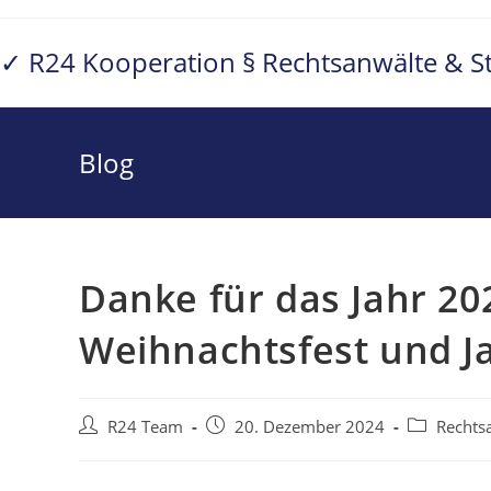
Zum
Inhalt
✓ R24 Kooperation § Rechtsanwälte & S
springen
Blog
Danke für das Jahr 20
Weihnachtsfest und J
Beitrags-
Beitrag
Beitrags-
R24 Team
20. Dezember 2024
Rechts
Autor:
veröffentlicht:
Kategorie: