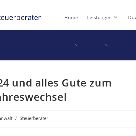
teuerberater
Home
Leistungen
Do
>
Rechtsanwalt
>
Danke für das 
24 und alles Gute zum
ahreswechsel
anwalt
/
Steuerberater