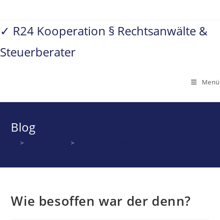
Zum
Inhalt
✓ R24 Kooperation § Rechtsanwälte &
springen
Steuerberater
Menü
Blog
>
Verkehrsrecht
>
Wie besoffen war der denn?
Wie besoffen war der denn?