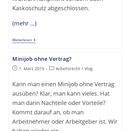
Kaskoschutz abgeschlossen.
(mehr …)
Versicherungsprämie
Weiterlesen
–
Zahlung
Vergessen
Minijob ohne Vertrag?
Und
Die
Versicherung
Beitrag
Beitrags-
1. März 2019
Arbeitsrecht
/
Vlog
Will
veröffentlicht:
Kategorie:
Kaskoschaden
Nicht
Kann man einen Minijob ohne Vertrag
Zahlen?
ausüben? Klar, man kann vieles. Hat
man dann Nachteile oder Vorteile?
Kommt darauf an, ob man
Arbeitnehmer oder Arbeitgeber ist. Wir
haben wieder ein…