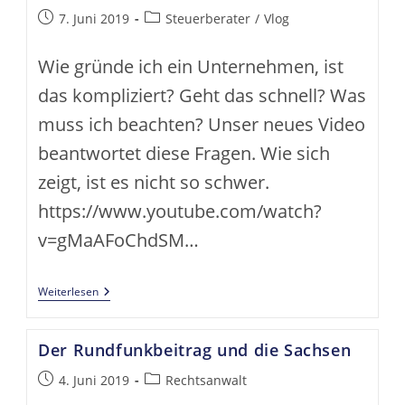
Kapitalanlage
Und
Beitrag
Beitrags-
7. Juni 2019
Steuerberater
/
Vlog
Die
veröffentlicht:
Kategorie:
Verjährung
Wie gründe ich ein Unternehmen, ist
das kompliziert? Geht das schnell? Was
muss ich beachten? Unser neues Video
beantwortet diese Fragen. Wie sich
zeigt, ist es nicht so schwer.
https://www.youtube.com/watch?
v=gMaAFoChdSM…
Wie
Weiterlesen
Gründe
Ich
Ein
Der Rundfunkbeitrag und die Sachsen
Unternehmen
Beitrag
Beitrags-
4. Juni 2019
Rechtsanwalt
veröffentlicht:
Kategorie: