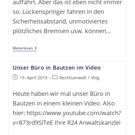
auffährt. Aber das ist eben nicht immer
so. Lückenspringer fahren in den
Sicherheitsabstand, unmotiviertes
plötzliches Bremsen usw. können…
Der
Weiterlesen
Auffahrunfall
–
Wer
Unser Büro in Bautzen im Video
Hat
Schuld?
Beitrag
Beitrags-
19. April 2019
Rechtsanwalt
/
Vlog
veröffentlicht:
Kategorie:
Heute haben wir mal unser Büro in
Bautzen in einem kleinen Video. Also
hier: https://www.youtube.com/watch?
v=873rd9SlTeE Ihre R24 Anwaltskanzlei