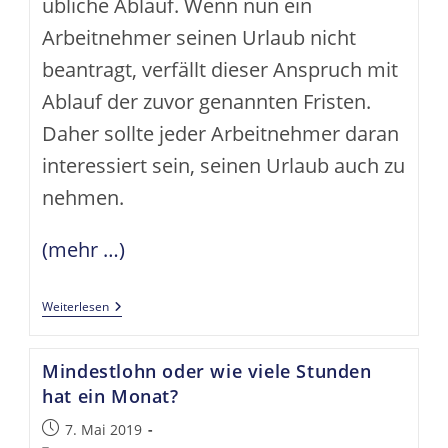
übliche Ablauf. Wenn nun ein
Arbeitnehmer seinen Urlaub nicht
beantragt, verfällt dieser Anspruch mit
Ablauf der zuvor genannten Fristen.
Daher sollte jeder Arbeitnehmer daran
interessiert sein, seinen Urlaub auch zu
nehmen.
(mehr …)
Wann
Weiterlesen
Urlaub
Verfällt
Nach
Mindestlohn oder wie viele Stunden
Dem
Gesetz
hat ein Monat?
Beitrag
7. Mai 2019