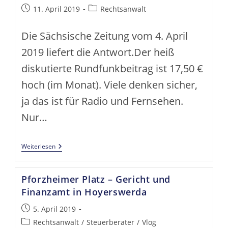
Beitrag
Beitrags-
11. April 2019
Rechtsanwalt
veröffentlicht:
Kategorie:
Die Sächsische Zeitung vom 4. April
2019 liefert die Antwort.Der heiß
diskutierte Rundfunkbeitrag ist 17,50 €
hoch (im Monat). Viele denken sicher,
ja das ist für Radio und Fernsehen.
Nur…
Wofür
Weiterlesen
Zahlen
Wir
Rundfunkbeitrag?
Pforzheimer Platz – Gericht und
Finanzamt in Hoyerswerda
Beitrag
5. April 2019
veröffentlicht:
Beitrags-
Rechtsanwalt
/
Steuerberater
/
Vlog