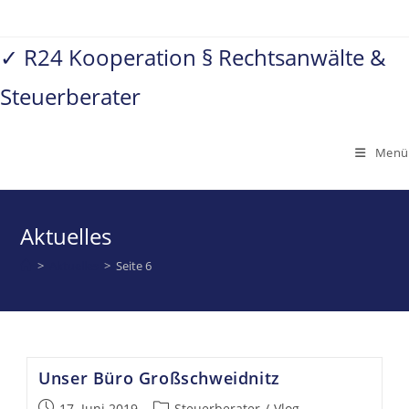
Zum
Inhalt
✓ R24 Kooperation § Rechtsanwälte &
springen
Steuerberater
Menü
Aktuelles
>
Aktuelles
>
Seite 6
Unser Büro Großschweidnitz
Beitrag
Beitrags-
17. Juni 2019
Steuerberater
/
Vlog