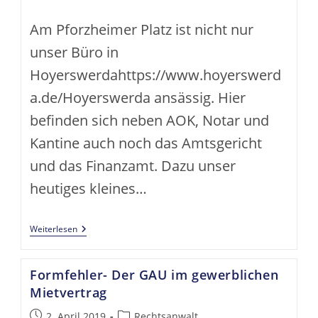
Kategorie:
Am Pforzheimer Platz ist nicht nur
unser Büro in
Hoyerswerdahttps://www.hoyerswerd
a.de/Hoyerswerda ansässig. Hier
befinden sich neben AOK, Notar und
Kantine auch noch das Amtsgericht
und das Finanzamt. Dazu unser
heutiges kleines…
Pforzheimer
Weiterlesen
Platz
–
Gericht
Formfehler- Der GAU im gewerblichen
Und
Finanzamt
Mietvertrag
In
Hoyerswerda
Beitrag
Beitrags-
2. April 2019
Rechtsanwalt