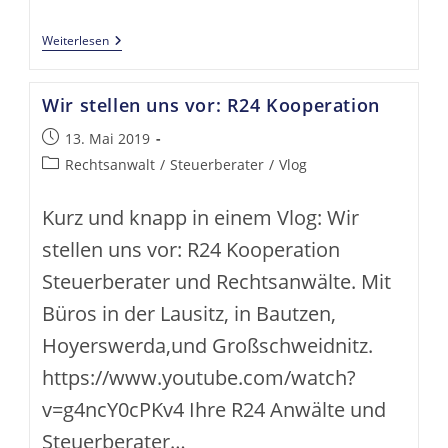
Der
Weiterlesen
Magische
Unterschied
Zwischen
Wir stellen uns vor: R24 Kooperation
Können
Und
Dürfen
Beitrag
13. Mai 2019
veröffentlicht:
Beitrags-
Rechtsanwalt
/
Steuerberater
/
Vlog
Kategorie:
Kurz und knapp in einem Vlog: Wir
stellen uns vor: R24 Kooperation
Steuerberater und Rechtsanwälte. Mit
Büros in der Lausitz, in Bautzen,
Hoyerswerda,und Großschweidnitz.
https://www.youtube.com/watch?
v=g4ncY0cPKv4 Ihre R24 Anwälte und
Steuerberater…