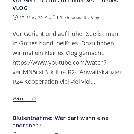
Vor Gericht und auf hoher See – neues
VLOG
Beitrag
Beitrags-
15. März 2019
Rechtsanwalt
/
Vlog
veröffentlicht:
Kategorie:
Vor Gericht und auf hoher See ist man
in Gottes hand, heißt es. Dazu haben
wir mal ein kleines Vlog gemacht.
https://www.youtube.com/watch?
v=riMN5cxfB_k Ihre R24 Anwaltskanzlei
R24 Kooperation viel viel viel…
Vor
Weiterlesen
Gericht
Und
Auf
Blutentnahme: Wer darf wann eine
Hoher
See
anordnen?
–
Neues