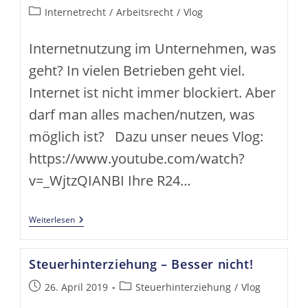
Monat?
veröffentlicht:
Beitrags-
Internetrecht
/
Arbeitsrecht
/
Vlog
Kategorie:
Internetnutzung im Unternehmen, was
geht? In vielen Betrieben geht viel.
Internet ist nicht immer blockiert. Aber
darf man alles machen/nutzen, was
möglich ist? Dazu unser neues Vlog:
https://www.youtube.com/watch?
v=_WjtzQIANBI Ihre R24…
Internetnutzung
Weiterlesen
Im
Unternehmen
Steuerhinterziehung – Besser nicht!
Beitrag
Beitrags-
26. April 2019
Steuerhinterziehung
/
Vlog
veröffentlicht:
Kategorie: