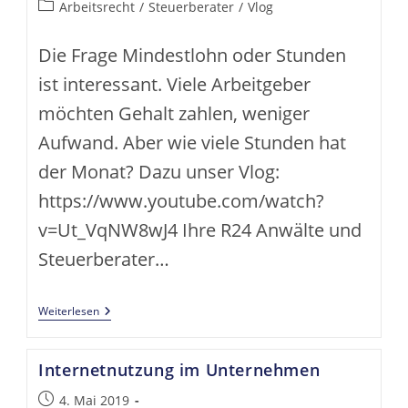
veröffentlicht:
Beitrags-
Arbeitsrecht
/
Steuerberater
/
Vlog
Kategorie:
Die Frage Mindestlohn oder Stunden
ist interessant. Viele Arbeitgeber
möchten Gehalt zahlen, weniger
Aufwand. Aber wie viele Stunden hat
der Monat? Dazu unser Vlog:
https://www.youtube.com/watch?
v=Ut_VqNW8wJ4 Ihre R24 Anwälte und
Steuerberater…
Mindestlohn
Weiterlesen
Oder
Wie
Viele
Internetnutzung im Unternehmen
Stunden
Hat
Ein
Beitrag
4. Mai 2019